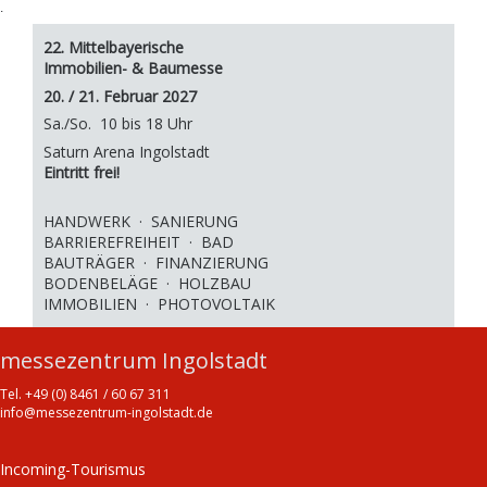
.
22. Mittelbayerische
Immobilien- & Baumesse
20. / 21. Februar 2027
Sa./So. 10 bis 18 Uhr
Saturn Arena Ingolstadt
Eintritt frei!
HANDWERK · SANIERUNG
BARRIEREFREIHEIT · BAD
BAUTRÄGER · FINANZIERUNG
BODENBELÄGE · HOLZBAU
IMMOBILIEN · PHOTOVOLTAIK
messezentrum Ingolstadt
Tel. +49 (0) 8461 / 60 67 311
info@messezentrum-ingolstadt.de
Incoming-Tourismus